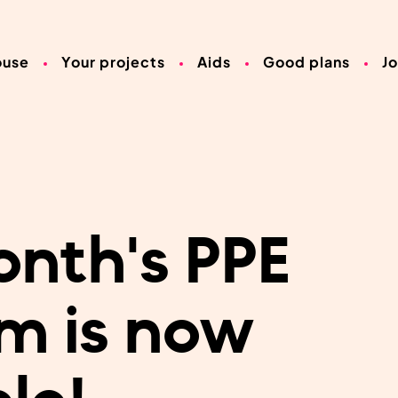
ouse
Your projects
Aids
Good plans
J
onth's PPE
m is now