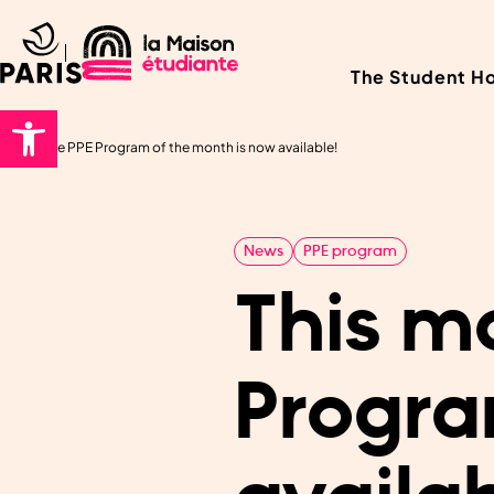
The Student H
Home
|
The PPE Program of the month is now available!
News
PPE program
This m
Progra