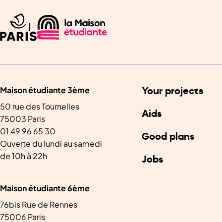
Maison étudiante 3ème
Your projects
50 rue des Tournelles
Aids
75003 Paris
01 49 96 65 30
Good plans
Ouverte du lundi au samedi
de 10h à 22h
Jobs
Maison étudiante 6ème
76bis Rue de Rennes
75006 Paris