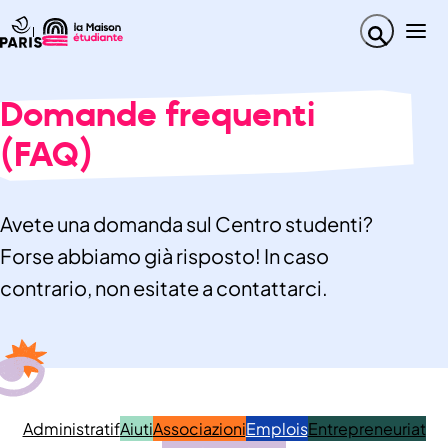
Domande frequenti
(FAQ)
Avete una domanda sul Centro studenti?
Forse abbiamo già risposto! In caso
contrario, non esitate a contattarci.
Administratif
Aiuti
Associazioni
Emplois
Entrepreneuriat