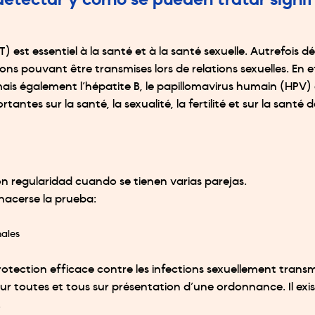
tectar y cómo se pueden tratar signifi
T) est essentiel à la santé et à la santé sexuelle. Autrefois
ons pouvant être transmises lors de relations sexuelles. En eff
mais également l’hépatite B, le papillomavirus humain (HPV) e
es sur la santé, la sexualité, la fertilité et sur la santé d
 regularidad cuando se tienen varias parejas.
hacerse la prueba:
nales
protection efficace contre les infections sexuellement transm
 toutes et tous sur présentation d’une ordonnance. Il existe
.