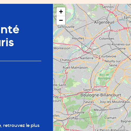
+
−
anté
ris
 retrouvez le plus