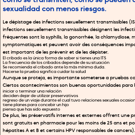
cómo se transmiten, cómo se pueden de
sexualidad con menos riesgos.
Le dépistage des infections sexuellement transmissibles (IS
infections sexuellement transmissibles désignent les infecti
fréquentes sont la syphilis, la gonorrhée, la chlamydiose, 
symptomatiques et peuvent avoir des conséquences important
est important de les prévenir et de les dépister.
El cribado es la única forma de saber si tienes una ITS
La frecuencia de los cribados depende de su situación
Se recomienda el cribado ante la más mínima duda.
Hacerse la prueba significa cuidar la salud
Aunque se proteja, es importante someterse a pruebas con
Ciertos acontecimientos son buenas oportunidades para 
iniciar o terminar una relación
deciden dejar de utilizar preservativos
regreso de un viaje durante el cual tuvo relaciones sexuales ocasio
tiene planes para concebir un hijo
piensa que has sido expuesto
De plus, les préservatifs internes et externes offrent une 
sont gratuits en pharmacie pour les moins de 25 ans et pour
hépatites A et B et certains HPV responsables de cancers)