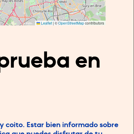
Leaflet
|
©
OpenStreetMap
contributors
 prueba en
y coito. Estar bien informado sobre