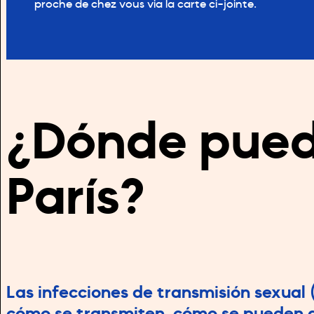
proche de chez vous via la carte ci-jointe.
¿Dónde pued
París?
Las infecciones de transmisión sexual 