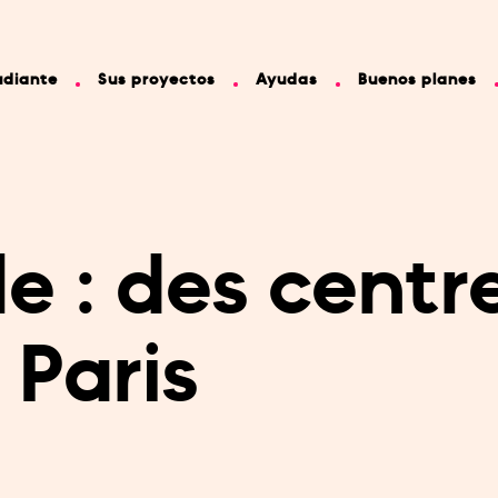
udiante
Sus proyectos
Ayudas
Buenos planes
e : des centr
 Paris